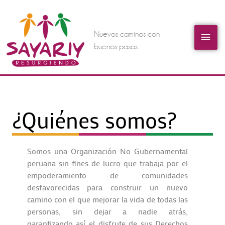
Skip
Mai
to
content
Nuevos caminos con
Men
buenos pasos
¿Quiénes somos?
Somos una Organización No Gubernamental
peruana sin fines de lucro que trabaja por el
empoderamiento de comunidades
desfavorecidas para construir un nuevo
camino con el que mejorar la vida de todas las
personas, sin dejar a nadie atrás,
garantizando así el disfrute de sus Derechos